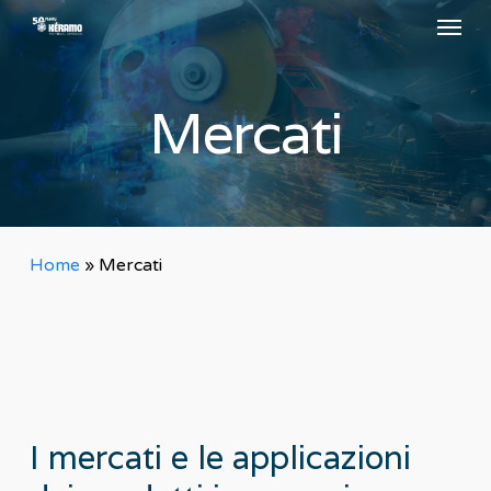
Menu
Skip
to
main
Mercati
content
Home
»
Mercati
I
mercati
e
le
applicazioni