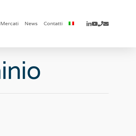
linkedin
youtube
phone
email
Mercati
News
Contatti
inio