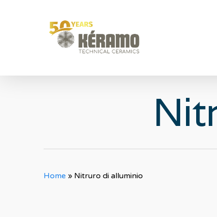
Skip
to
main
content
Nit
Home
»
Nitruro di alluminio