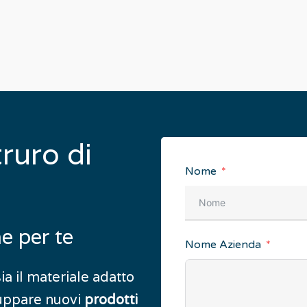
truro
di
Nome
ne
per
te
Nome Azienda
ia il materiale adatto
iluppare nuovi
prodotti