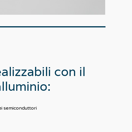
alizzabili
con
il
lluminio:
ei semiconduttori