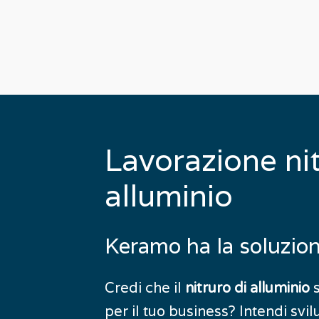
Lavorazione
ni
alluminio
Keramo
ha
la
soluzio
Credi che il
s
nitruro di alluminio
per il tuo business? Intendi sv