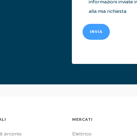
informazioni inviate
alla mia richiesta.
INVIA
ALI
MERCATI
i zirconio
Elettrico